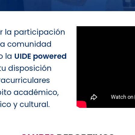
la participación
tra comunidad
o la
UIDE powered
u disposición
racurriculares
bito académico,
ico y cultural.