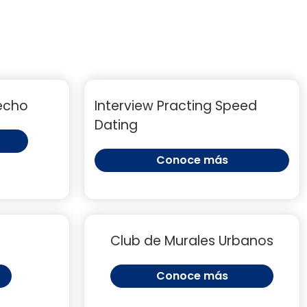
recho
Interview Practing Speed
Dating
Conoce más
Club de Murales Urbanos
Conoce más