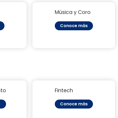
Música y Coro
Conoce más
nto
Fintech
Conoce más