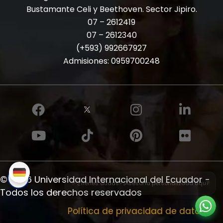
Bustamante Celi y Beethoven. Sector Jipiro.
07 – 2612419
07 – 2612340
(+593) 992667927
Admisiones:
0959700248
© 2026 Universidad Internacional del Ecuador -
✨ ¿Tienes dudas? ¡Asesoría personalizada aquí!
Todos los derechos reservados
Política de privacidad de datos