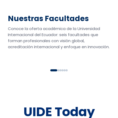
Ingen
Nuestras Facultades
Business School
Desar
Conoce la oferta académica de la Universidad
Escuela de Negocios con acreditación ACBSP y alianza
Ingeniería
ASU. Forma líderes en administración, marketing,
automotriz, mecatróni
Internacional del Ecuador: seis facultades que
finanzas, negocios internacionales y gastronomía.
equipados 
forman profesionales con visión global,
acreditación internacional y enfoque en innovación.
Ver facultad →
Ver f
UIDE Today