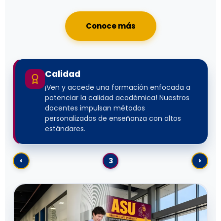
Conoce más
Calidad
¡Ven y accede una formación enfocada a
potenciar la calidad académica! Nuestros
docentes impulsan métodos
personalizados de enseñanza con altos
estándares.
‹
›
3