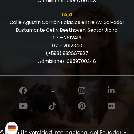
Admisiones:
0959700248
Loja
Calle Agustín Carrión Palacios entre Av. Salvador
Bustamante Celi y Beethoven. Sector Jipiro.
07 – 2612419
07 – 2612340
(+593) 992667927
Admisiones:
0959700248
© 2026 Universidad Internacional del Ecuador -