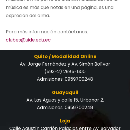
música es más que notas en una página, es una
expresión del alma.
Para más información contáctanos:
clubes@uide.edu.ec
Quito / Modalidad Online
Av. Jorge Fernández y Av. Simón Bolívar
(593-2) 2985-600
Admisiones:
0959700248
Guayaquil
Av. Las Aguas y calle 15, Urbanor 2.
Admisiones:
0959700248
Loja
Calle Agustín Carrión Palacios entre Av. Salvador