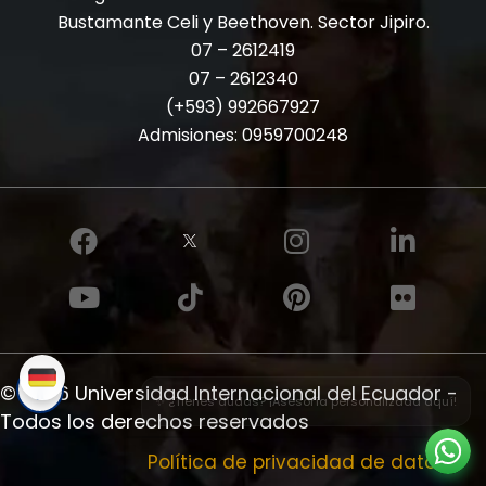
Bustamante Celi y Beethoven. Sector Jipiro.
07 – 2612419
07 – 2612340
(+593) 992667927
Admisiones:
0959700248
© 2026 Universidad Internacional del Ecuador -
✨ ¿Tienes dudas? ¡Asesoría personalizada aquí!
Todos los derechos reservados
Política de privacidad de datos