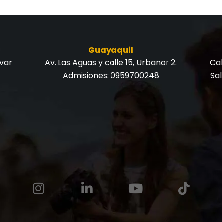
Guayaquil
ívar
Av. Las Aguas y calle 15, Urbanor 2.
Cal
Admisiones:
0959700248
Sa