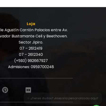
Loja
le Agustín Carrión Palacios entre Av.
lvador Bustamante Celi y Beethoven.
Sector Jipiro.
07 – 2612419
07 – 2612340
(+593) 992667927
Admisiones:
0959700248
✨ ¿Tienes dudas? ¡Asesoría personalizada aquí!