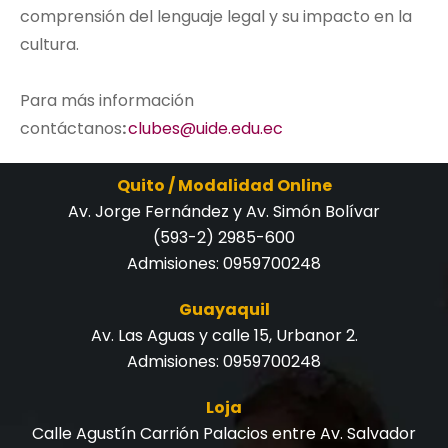
comprensión del lenguaje legal y su impacto en la
cultura.
Para más información
contáctanos
:
clubes@uide.edu.ec
Quito / Modalidad Online
Av. Jorge Fernández y Av. Simón Bolívar
(593-2) 2985-600
Admisiones:
0959700248
Guayaquil
Av. Las Aguas y calle 15, Urbanor 2.
Admisiones:
0959700248
Loja
Calle Agustín Carrión Palacios entre Av. Salvador