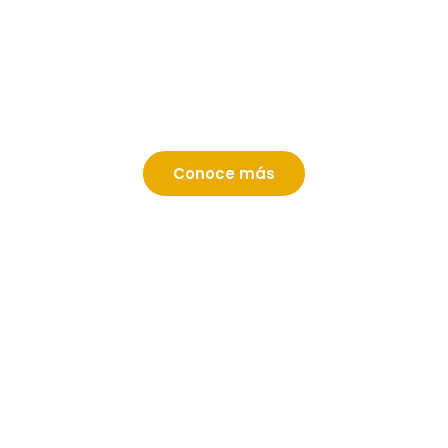
Segunda Titulación EIG - España
Nuestras
maestrías
cuentan con una
segunda titulación
con
EIG de España
,
válida en la
Unión Europea
.
Conoce más
International Experience