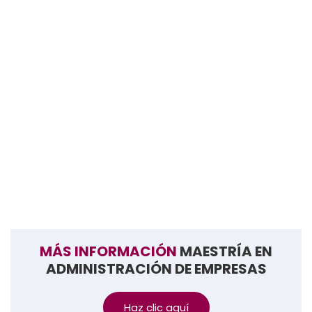
Docentes Internacionales
Docentes internacionales
con
experiencia
práctica global
que ofrecen una
formación
estratégica y alineada al mundo real
.
MÁS INFORMACIÓN
MAESTRÍA EN
ADMINISTRACIÓN DE EMPRESAS
Haz clic aquí