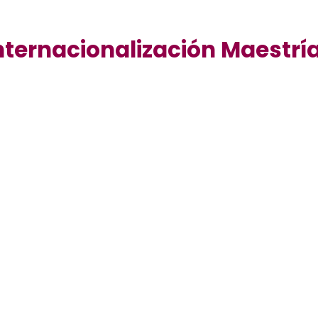
nternacionalización Maestrí
EIG - Escuela
Internacional de
Gerencia
International
La
EIG de España
es u
Experience
partner clave de la UID
En este viaje formativo
con más de 30 años 
vive una
experiencia
experiencia
formand
internacional
para
profesionales en
potenciar tus
entornos reales de
ompetencias globales.
negocios.