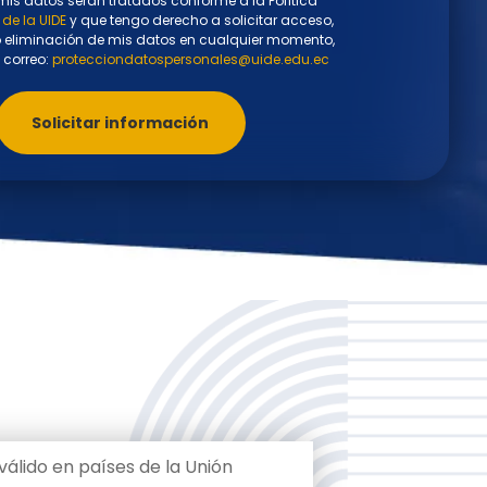
mis datos serán tratados conforme a la Política
de la UIDE
y que tengo derecho a solicitar acceso,
 o eliminación de mis datos en cualquier momento,
 correo:
protecciondatospersonales@uide.edu.ec
Solicitar información
válido en países de la Unión