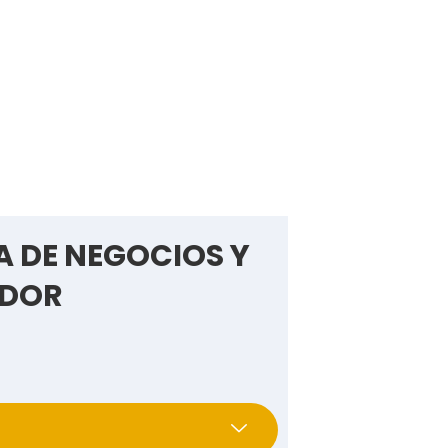
y alineada al mundo
real
.
A DE NEGOCIOS Y
IDOR