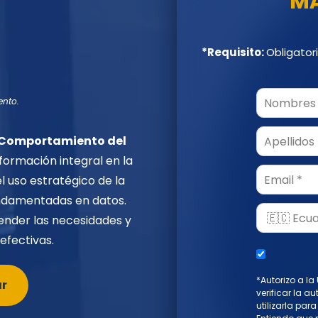
MÁ
*Requisito:
Obligatori
ento.
y Comportamiento del
formación integral en la
Email
 uso estratégico de la
undamentadas en datos.
ender las necesidades y
efectivas.
*Autorizo a la
ar
verificar la a
utilizarla par