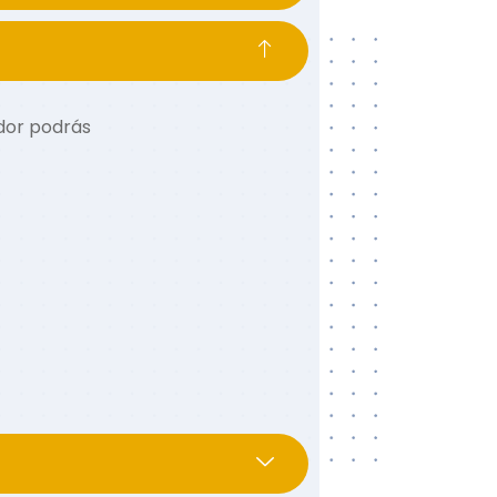
idor
podrás