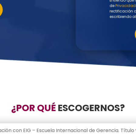
Entiendo que 
de
Privacidad 
rectificación
escribiendo al
¿POR QUÉ
ESCOGERNOS?
ción con EIG – Escuela Internacional de Gerencia. Título 