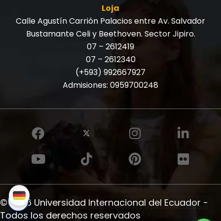
Loja
Calle Agustín Carrión Palacios entre Av. Salvador
Bustamante Celi y Beethoven. Sector Jipiro.
07 – 2612419
07 – 2612340
(+593) 992667927
Admisiones:
0959700248
© 2026 Universidad Internacional del Ecuador -
✨ ¿Tienes dudas? ¡Asesoría personalizada aquí!
Todos los derechos reservados