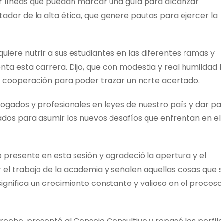
r líneas que puedan marcar una guía para alcanzar
tador de la alta ética, que genere pautas para ejercer la
uiere nutrir a sus estudiantes en las diferentes ramas y
nta esta carrera. Dijo, que con modestia y real humildad 
ta cooperación para poder trazar un norte acertado.
bogados y profesionales en leyes de nuestro país y dar p
ados para asumir los nuevos desafíos que enfrentan en el
 presente en esta sesión y agradeció la apertura y el
 el trabajo de la academia y señalen aquellas cosas que 
significa un crecimiento constante y valioso en el proces
recho, presentó al Consejo Consultivo y repasó los perfil