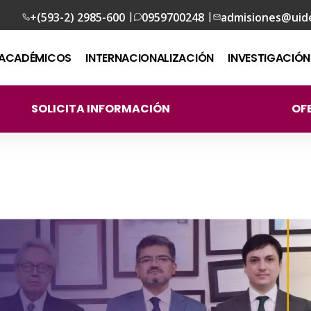
|
|
+(593-2) 2985-600
0959700248
admisiones@uid
ACADÉMICOS
INTERNACIONALIZACIÓN
INVESTIGACIÓN
SOLICITA INFORMACIÓN
OF