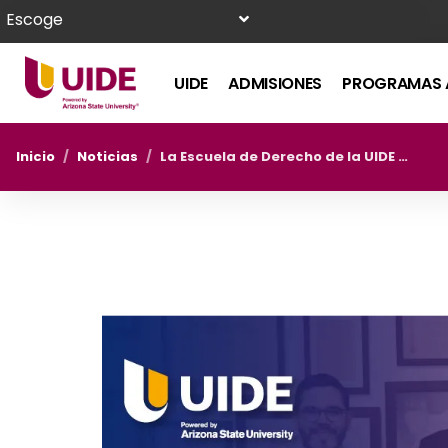
Escoge
UIDE
ADMISIONES
PROGRAMAS 
Inicio
/
Noticias
/
La Escuela de Derecho de la UIDE es la única del país en contar con un Consejo Consultivo Académico