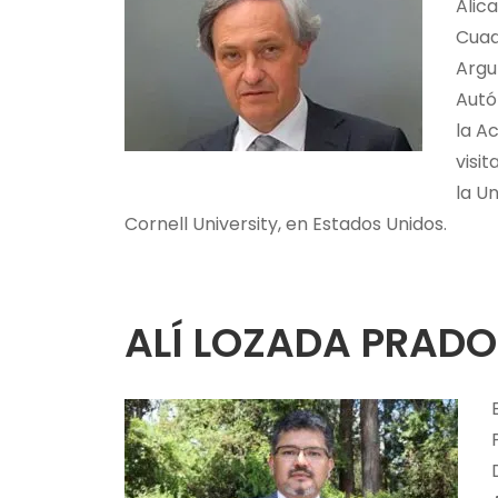
Alic
Cuad
Argu
Autó
la A
visi
la U
Cornell University, en Estados Unidos.
ALÍ LOZADA PRADO