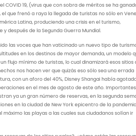
 el COVID 19, (virus que con sobra de méritos se ha ganad
 el que frenó a raya la llegada de turistas no sólo en Vene
mérica Latina, produciendo una crisis en el turismo,
e y después de la Segunda Guerra Mundial.
o las voces que han vaticinado un nuevo tipo de turismo
multitudes en los destinos de mayor demanda, un modelo 
n flujo mínimo de turistas, lo cual dinamizará esos sitios
hechos nos hacen ver que quizás eso sólo sea una errada
ura, con un aforo del 40%, Disney Shangai había agotad
operaciones en el mes de agosto de este año. Importantes
istran ya un gran número de reservas, en la segunda se
icciones en la ciudad de New York epicentro de la pandemi
al máximo las playas a las cuales sus ciudadanos solían ir