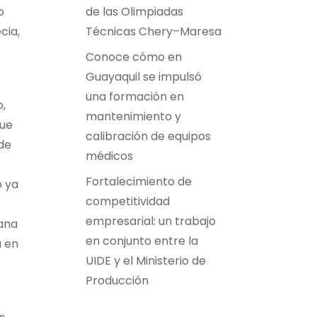
o
de las Olimpiadas
cia,
Técnicas Chery–Maresa
Conoce cómo en
Guayaquil se impulsó
una formación en
,
mantenimiento y
que
calibración de equipos
 de
médicos
Fortalecimiento de
o ya
competitividad
empresarial: un trabajo
mana
en conjunto entre la
a en
UIDE y el Ministerio de
Producción