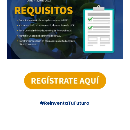
#ReinventaTuFuturo