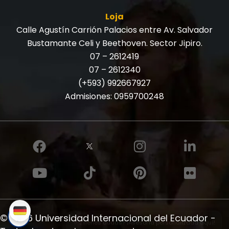
Loja
Calle Agustín Carrión Palacios entre Av. Salvador
Bustamante Celi y Beethoven. Sector Jipiro.
07 – 2612419
07 – 2612340
(+593) 992667927
Admisiones:
0959700248
© 2026 Universidad Internacional del Ecuador -
✨ ¿Tienes dudas? ¡Asesoría personalizada aquí!