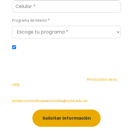
Programa de Interés *
Sí, acepto
*Autorizo a la Universidad Internacional del Ecuador (UIDE)
a verificar la autenticidad de la información
proporcionada y utilizarla para fines académicos,
administrativos y con terceros. Entiendo que mis datos
serán tratados conforme a la Política de
Privacidad de la
UIDE
y que tengo derecho a solicitar acceso, rectificación o
eliminación de mis datos en cualquier momento,
escribiendo al correo:
protecciondatospersonales@uide.edu.ec
Solicitar información