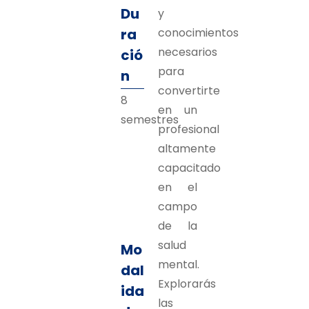
Du
y
ra
conocimientos
necesarios
ció
para
n
convertirte
8
en un
semestres
profesional
altamente
capacitado
en el
campo
de la
salud
Mo
mental.
dal
Explorarás
ida
las