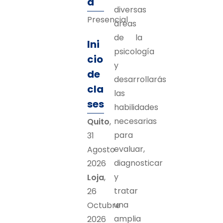
d
diversas
Presencial
áreas
de la
Ini
psicología
cio
y
de
desarrollarás
cla
las
ses
habilidades
necesarias
Quito
,
para
31
evaluar,
Agosto
diagnosticar
2026
y
Loja
,
tratar
26
una
Octubre
amplia
2026