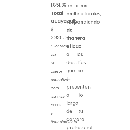
1.851,39
entornos
Total
multiculturales,
Guayaquil:
respondiendo
$
de
2.835,00
manera
eficaz
*Contacta
a los
con
desafíos
un
que se
asesor
le
educativo
presenten
para
a lo
conocer
largo
becas
de tu
y
carrera
financiamiento.
profesional.