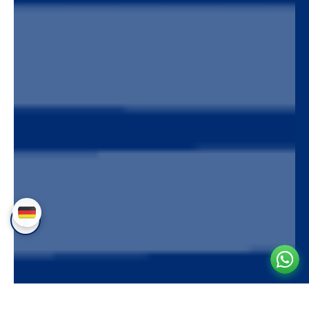
✨ ¿Tienes dudas? ¡Asesoría personalizada aquí!