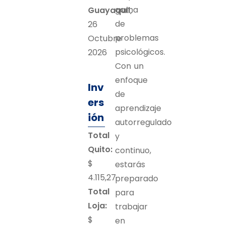
gama
Guayaquil,
de
26
problemas
Octubre
psicológicos.
2026
Con un
enfoque
Inv
de
ers
aprendizaje
ión
autorregulado
Total
y
Quito:
continuo,
$
estarás
4.115,27
preparado
Total
para
Loja:
trabajar
$
en