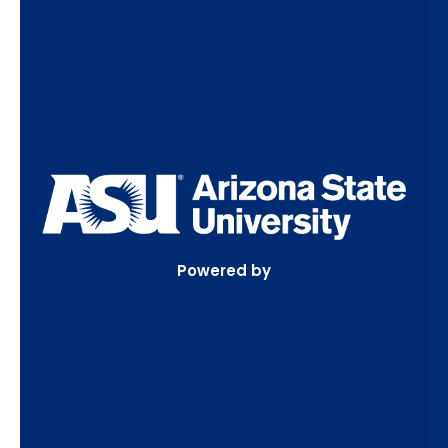
Powered by ASU
La UIDE es
la única universidad
en Ecuador
aliada con
Arizona State University, la #1 en
innovación en EE.UU.
Estudia con los mejores y
Powered by
accede a una educación de clase mundial.