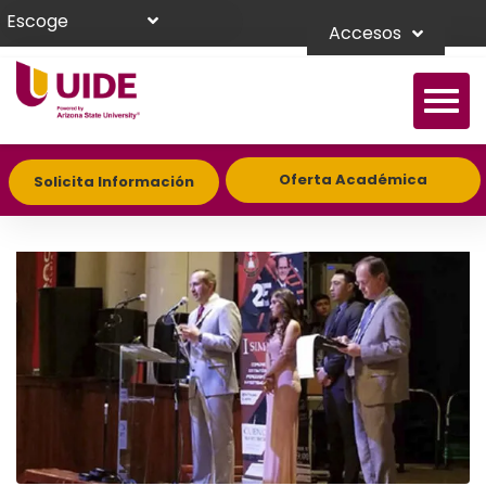
Escoge
Accesos
Oferta Académica
Solicita Información