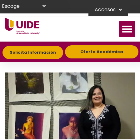
Escoge
Accesos
Oferta Académica
Solicita Información