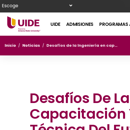
Escoge
UIDE
ADMISIONES
PROGRAMAS 
Inicio
/
Noticias
/
Desafíos de la Ingeniería en capacitación y enseñanza técnica del futuro
Desafíos De La
Capacitación
Técnica Del Fu