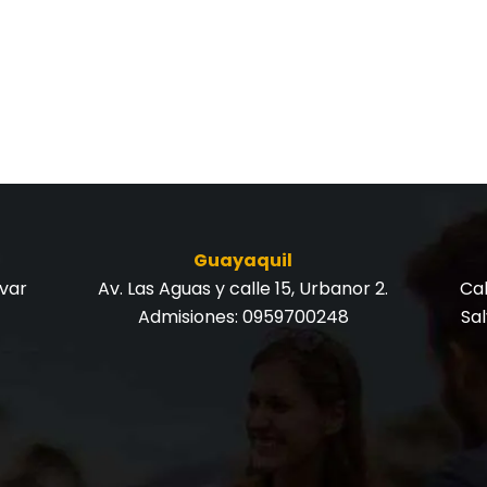
Guayaquil
ívar
Av. Las Aguas y calle 15, Urbanor 2.
Cal
Admisiones:
0959700248
Sa