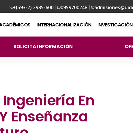
|
|
+(593-2) 2985-600
0959700248
admisiones@uid
ACADÉMICOS
INTERNACIONALIZACIÓN
INVESTIGACIÓN
SOLICITA INFORMACIÓN
OF
 Ingeniería En
 Y Enseñanza
turo