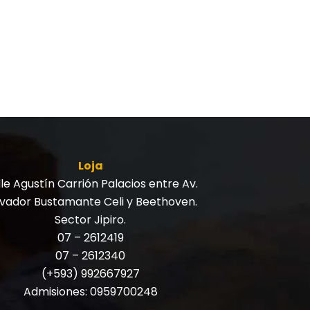
Loja
le Agustín Carrión Palacios entre Av.
lvador Bustamante Celi y Beethoven.
Sector Jipiro.
07 – 2612419
07 – 2612340
(+593) 992667927
Admisiones:
0959700248