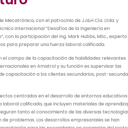
 de Mecatrónica, con el patrocinio de JJ&H Cía. Ltda. y
écnico internacional “Desafíos de la Ingeniería en
, con la participación del Ing. Mark Hubbs, MSc., experto
os para preparar una fuerza laboral calificada.
n el campo de la capacitación de habilidades relevantes
nternacionales en Amatrol y su función es supervisar las
de capacitación a los clientes secundarios, post-secunda
ectos centrados en el desarrollo de entornos educativos
 laboral calificada, que incluyen materiales de aprendiza
seguran tanto el conocimiento de las diversas tecnología
n de problemas. Los desarrollos empresariales se han
capacitación para las necesidades en expansión del secto