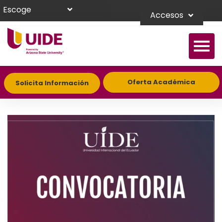
Escoge
Accesos
Oferta Académica
Solicita Información