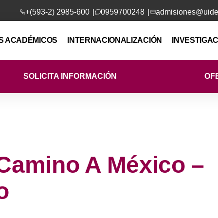
+(593-2) 2985-600
0959700248
admisiones@uide
|
|
 ACADÉMICOS
INTERNACIONALIZACIÓN
INVESTIGAC
SOLICITA INFORMACIÓN
OF
: Camino A México –
o