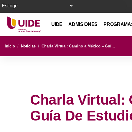
Escoge
UIDE
ADMISIONES
PROGRAMAS
Inicio
/
Noticias
/
Charla Virtual: Camino a México – Guía de Estudio
Charla Virtual
Guía De Estudi