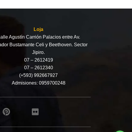
Loja
alle Agustín Carrión Palacios entre Av.
ador Bustamante Celi y Beethoven. Sector
Jipiro.
07 – 2612419
07 – 2612340
(+593) 992667927
Admisiones:
0959700248