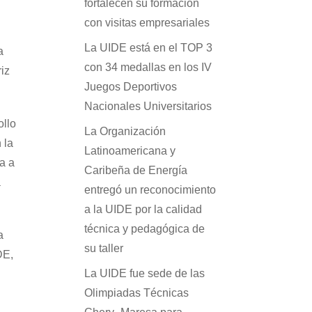
fortalecen su formación
con visitas empresariales
La UIDE está en el TOP 3
a
con 34 medallas en los IV
iz
Juegos Deportivos
Nacionales Universitarios
ollo
La Organización
 la
Latinoamericana y
za a
Caribeña de Energía
a
entregó un reconocimiento
a la UIDE por la calidad
técnica y pedagógica de
a
su taller
DE,
La UIDE fue sede de las
Olimpiadas Técnicas