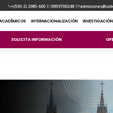
|
|
+(593-2) 2985-600
0959700248
admisiones@uid
ACADÉMICOS
INTERNACIONALIZACIÓN
INVESTIGACIÓN
SOLICITA INFORMACIÓN
OF