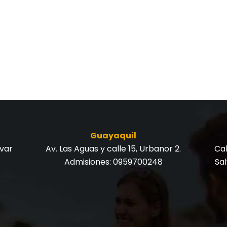
Guayaquil
ívar
Av. Las Aguas y calle 15, Urbanor 2.
Cal
Admisiones:
0959700248
Sa