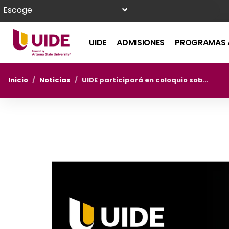
Escoge
UIDE
ADMISIONES
PROGRAMAS 
Inicio
/
Noticias
/
UIDE participará en coloquio sobre patrimonio arquitectónico ecuatoriano