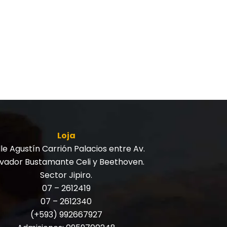
Loja
le Agustín Carrión Palacios entre Av.
lvador Bustamante Celi y Beethoven.
Sector Jipiro.
07 – 2612419
07 – 2612340
(+593) 992667927