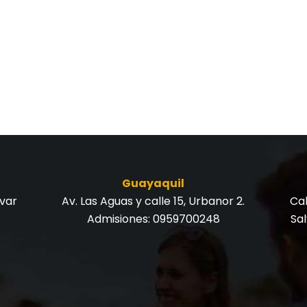
Guayaquil
ívar
Av. Las Aguas y calle 15, Urbanor 2.
Cal
Admisiones:
0959700248
Sa