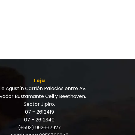
Loja
le Agustín Carrión Palacios entre Av.
lvador Bustamante Celi y Beethoven.
Sector Jipiro.
07 – 2612419
07 – 2612340
(+593) 992667927