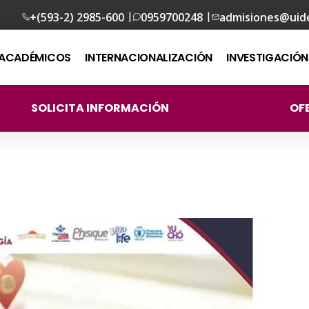
|
|
+(593-2) 2985-600
0959700248
admisiones@uid
ACADÉMICOS
INTERNACIONALIZACIÓN
INVESTIGACIÓN
SOLICITA INFORMACIÓN
OF