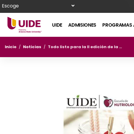
Escoge
UIDE
ADMISIONES
PROGRAMAS 
Inicio
/
Noticias
/
Todo listo para la II edición de la Feria ‘Whole Foods and Exercise’