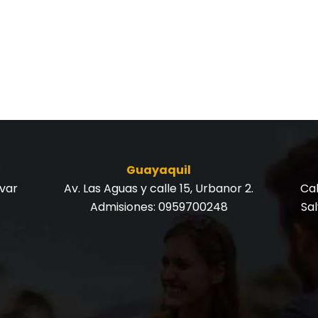
Guayaquil
ívar
Av. Las Aguas y calle 15, Urbanor 2.
Cal
Admisiones:
0959700248
Sa