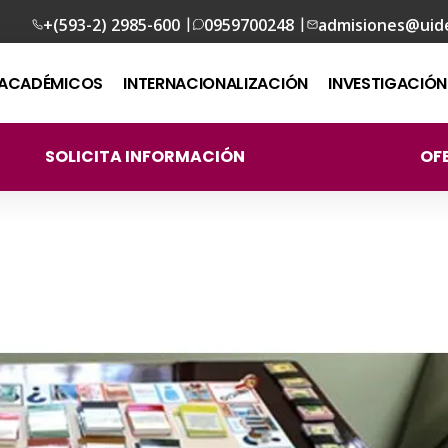
|
|
+(593-2) 2985-600
0959700248
admisiones@uid
ACADÉMICOS
INTERNACIONALIZACIÓN
INVESTIGACIÓN
SOLICITA INFORMACIÓN
OF