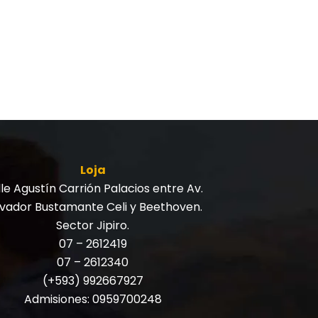
Loja
le Agustín Carrión Palacios entre Av.
lvador Bustamante Celi y Beethoven.
Sector Jipiro.
07 – 2612419
07 – 2612340
(+593) 992667927
Admisiones:
0959700248