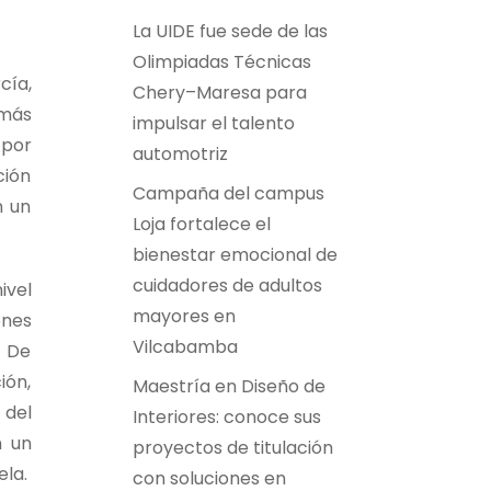
La UIDE fue sede de las
Olimpiadas Técnicas
cía,
Chery–Maresa para
 más
impulsar el talento
 por
automotriz
ción
Campaña del campus
n un
Loja fortalece el
bienestar emocional de
cuidadores de adultos
ivel
mayores en
ones
Vilcabamba
. De
ión,
Maestría en Diseño de
 del
Interiores: conoce sus
n un
proyectos de titulación
ela.
con soluciones en