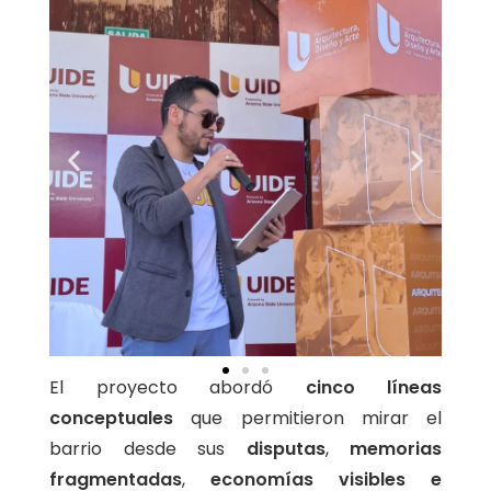
El proyecto abordó
cinco líneas
conceptuales
que permitieron mirar el
barrio desde sus
disputas
,
memorias
fragmentadas
,
economías visibles e