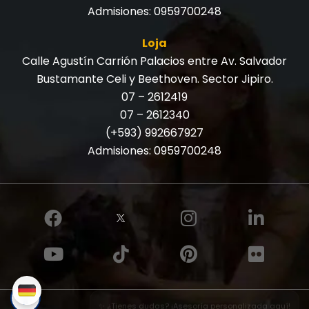
Admisiones:
0959700248
Loja
Calle Agustín Carrión Palacios entre Av. Salvador
Bustamante Celi y Beethoven. Sector Jipiro.
07 – 2612419
07 – 2612340
(+593) 992667927
Admisiones:
0959700248
✨ ¿Tienes dudas? ¡Asesoría personalizada aquí!