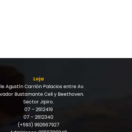
Loja
le Agustín Carrión Palacios entre Av.
lvador Bustamante Celi y Beethoven.
Sector Jipiro.
07 – 2612419
07 – 2612340
(+593) 992667927