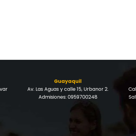
Guayaquil
ívar
Av. Las Aguas y calle 15, Urbanor 2.
Cal
Admisiones:
0959700248
Sa