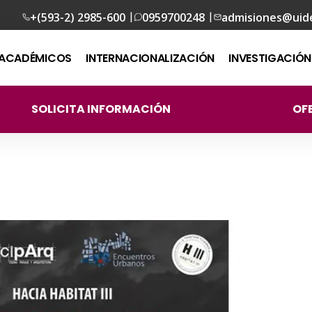
|
|
+(593-2) 2985-600
0959700248
admisiones@uid
ACADÉMICOS
INTERNACIONALIZACIÓN
INVESTIGACIÓN
SOLICITA INFORMACIÓN
OF