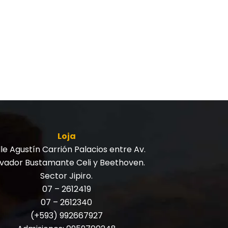
Loja
le Agustín Carrión Palacios entre Av.
lvador Bustamante Celi y Beethoven.
Sector Jipiro.
07 – 2612419
07 – 2612340
(+593) 992667927