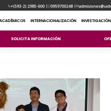
|
|
+(593-2) 2985-600
0959700248
admisiones@uid
ACADÉMICOS
INTERNACIONALIZACIÓN
INVESTIGACIÓN
SOLICITA INFORMACIÓN
OF