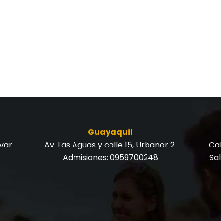
Guayaquil
ívar
Av. Las Aguas y calle 15, Urbanor 2.
Cal
Admisiones:
0959700248
Sa