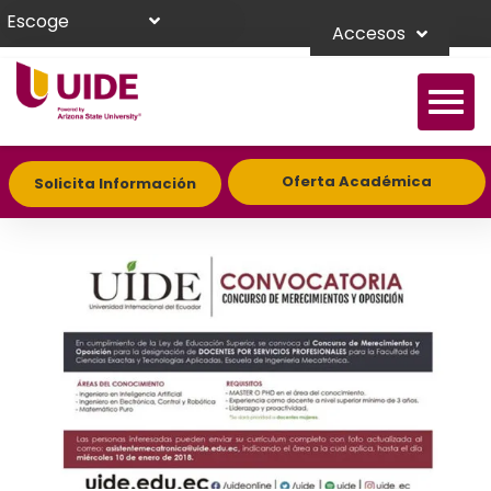
Escoge
Accesos
Oferta Académica
Solicita Información