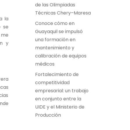
de las Olimpiadas
Técnicas Chery–Maresa
a la
Conoce cómo en
e se
Guayaquil se impulsó
e me
una formación en
ón y
mantenimiento y
calibración de equipos
médicos
Fortalecimiento de
rera
competitividad
icas
empresarial: un trabajo
cias
en conjunto entre la
onde
UIDE y el Ministerio de
Producción