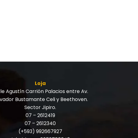
Loja
le Agustín Carrión Palacios entre Av.
lvador Bustamante Celi y Beethoven.
Sector Jipiro.
07 – 2612419
07 – 2612340
(+593) 992667927