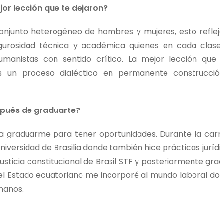
or lección que te dejaron?
onjunto heterogéneo de hombres y mujeres, esto reflej
rigurosidad técnica y académica quienes en cada clas
manistas con sentido crítico. La mejor lección qu
es un proceso dialéctico en permanente construcci
spués de graduarte?
 a graduarme para tener oportunidades. Durante la car
iversidad de Brasilia donde también hice prácticas juríd
sticia constitucional de Brasil STF y posteriormente gra
l Estado ecuatoriano me incorporé al mundo laboral d
manos.