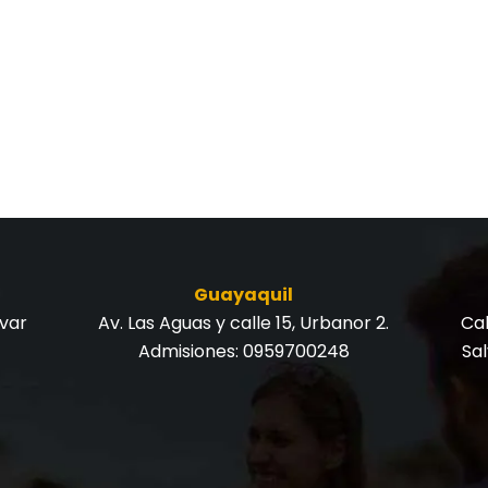
Guayaquil
ívar
Av. Las Aguas y calle 15, Urbanor 2.
Cal
Admisiones:
0959700248
Sa