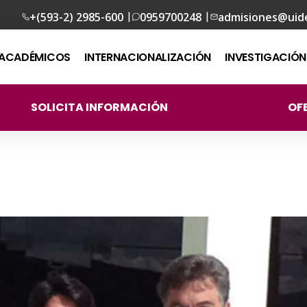
|
|
+(593-2) 2985-600
0959700248
admisiones@uid
ACADÉMICOS
INTERNACIONALIZACIÓN
INVESTIGACIÓN
SOLICITA INFORMACIÓN
OF