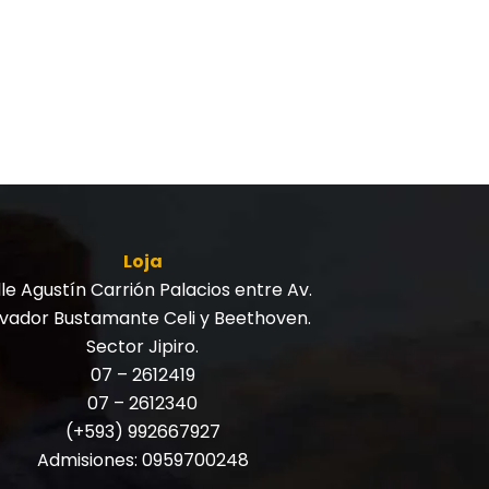
Loja
le Agustín Carrión Palacios entre Av.
lvador Bustamante Celi y Beethoven.
Sector Jipiro.
07 – 2612419
07 – 2612340
(+593) 992667927
Admisiones:
0959700248