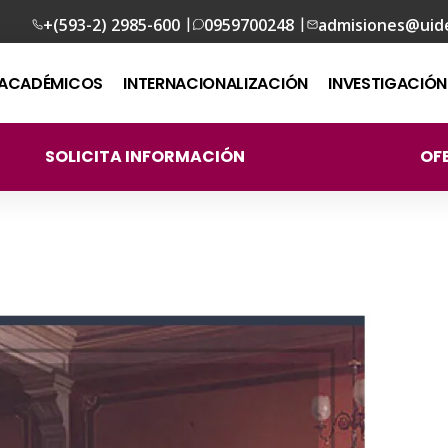
|
|
+(593-2) 2985-600
0959700248
admisiones@uid
ACADÉMICOS
INTERNACIONALIZACIÓN
INVESTIGACIÓN
SOLICITA INFORMACIÓN
OF