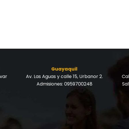
Guayaquil
ívar
Av. Las Aguas y calle 15, Urbanor 2.
Cal
Admisiones:
0959700248
Sa