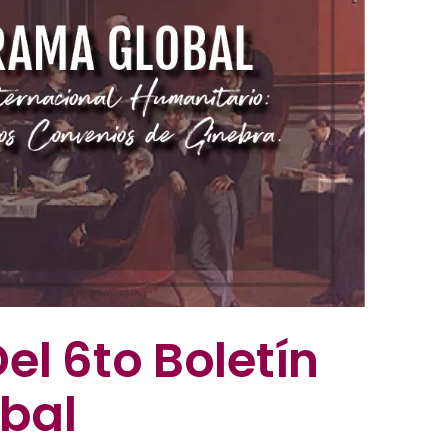
l 6to Boletín
bal