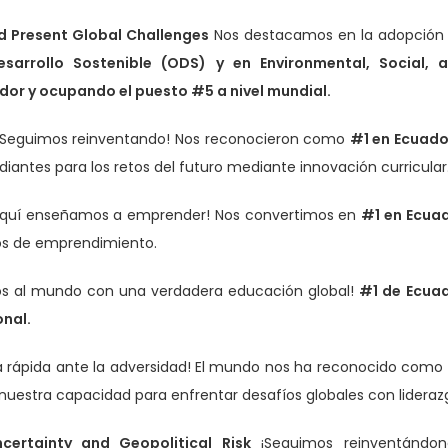
d Present Global Challenges
Nos destacamos en la adopción
esarrollo Sostenible (ODS)
y en Environmental, Social, 
dor y ocupando el puesto #5 a nivel mundial.
Seguimos reinventando! Nos reconocieron como
#1 en Ecuado
iantes para los retos del futuro mediante innovación curricular
quí enseñamos a emprender! Nos convertimos en
#1 en Ecua
ios de emprendimiento.
 al mundo con una verdadera educación global!
#1 de Ecua
onal.
 rápida ante la adversidad! El mundo nos ha reconocido como
uestra capacidad para enfrentar desafíos globales con lideraz
certainty and Geopolitical Risk
¡Seguimos reinventándon