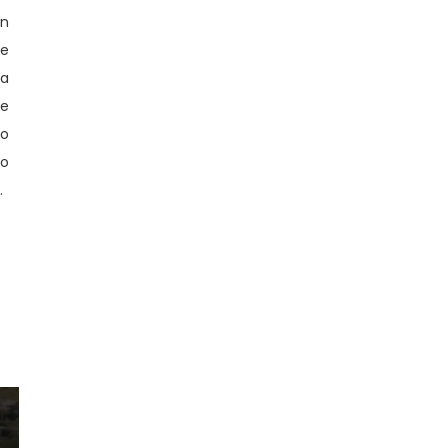
on
ue
a
e
no
to
.