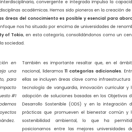
interdisciplinaria, convergente e integrada impulsa la capaci
s disciplinas académicas. Hemos sido pioneros en la creación de
tas áreas del conocimiento es posible y esencial para abor
 enfoque nos ha situado por encima de universidades de renom
ty of Tokio
, en esta categoría, consolidándonos como un cen
la sociedad.
ción en
También es importante resaltar que, en el ámbi
eja una
nacional, lideramos
11 categorías
adicionales
. Ent
to, para
ellas se incluyen áreas clave como infraestructura
 impacto
tecnología de vanguardia, innovación curricular y 
uesto #1
adopción de soluciones basadas en los Objetivos 
podemos
Desarrollo Sostenible (ODS) y en la integración 
oyectos
prácticas que promueven el bienestar común y 
nández.
sostenibilidad ambiental, lo que ha permiti
posicionarnos entre las mejores universidades d