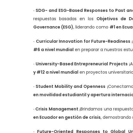
· SDG- and ESG-Based Responses to Past an
respuestas basadas en los
Objetivos de D
Governance (ESG)
, liderando como
#1 en Ecua
·
Curricular Innovation for Future-Readiness
¡
#6 a nivel mundial
en preparar a nuestros estud
· University-Based Entrepreneurial Projects
¡A
y #12 a nivel mundial
en proyectos universitar
· Student Mobility and Openness
¡Conectamos
en movilidad estudiantil y apertura internaci
· Crisis Management
¡Brindamos una respuesta
en Ecuador en gestión de crisis
, demostrando n
· Future-Oriented Responses to Global Un