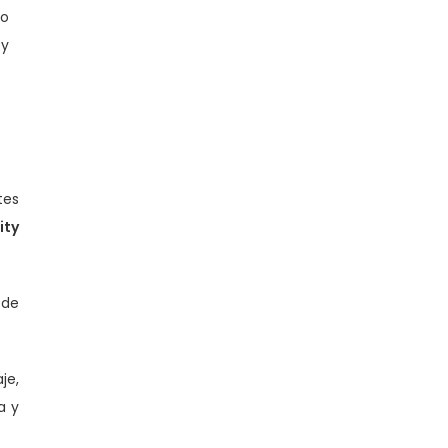
uo
 y
tes
ity
 de
je,
a y