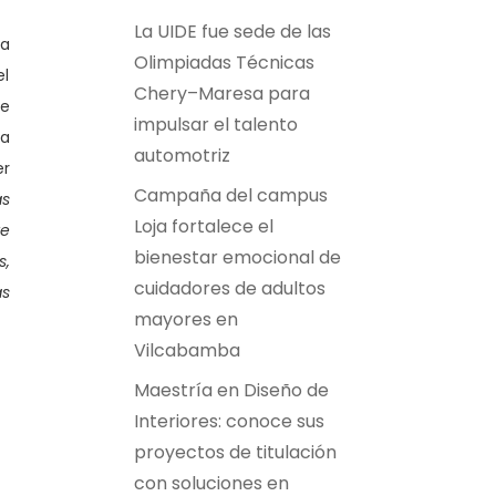
La UIDE fue sede de las
ia
Olimpiadas Técnicas
el
Chery–Maresa para
de
impulsar el talento
 a
automotriz
er
Campaña del campus
as
Loja fortalece el
te
bienestar emocional de
s,
cuidadores de adultos
s
mayores en
Vilcabamba
Maestría en Diseño de
Interiores: conoce sus
proyectos de titulación
con soluciones en