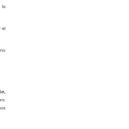
 la
 el
mo
ón,
ro.
mos