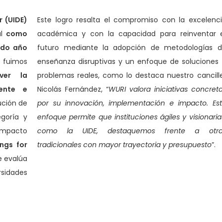
r (UIDE)
Este logro resalta el compromiso con la excelenc
al
como
académica y con la capacidad para reinventar 
ndo año
futuro mediante la adopción de metodologías 
 fuimos
enseñanza disruptivas y un enfoque de soluciones
ver la
problemas reales, como lo destaca nuestro cancill
gente e
Nicolás Fernández, “
WURI valora iniciativas concret
ución de
por su innovación, implementación e impacto. Es
goría y
enfoque permite que instituciones ágiles y visionaria
impacto
como la UIDE, destaquemos frente a otra
ngs for
tradicionales con mayor trayectoria y presupuesto
”.
e evalúa
rsidades