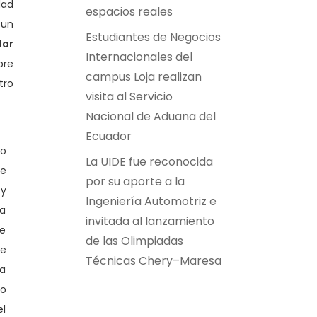
dad
espacios reales
 un
Estudiantes de Negocios
dar
Internacionales del
bre
campus Loja realizan
tro
visita al Servicio
Nacional de Aduana del
Ecuador
to
La UIDE fue reconocida
re
por su aporte a la
 y
Ingeniería Automotriz e
la
invitada al lanzamiento
de
de las Olimpiadas
de
Técnicas Chery–Maresa
la
do
el