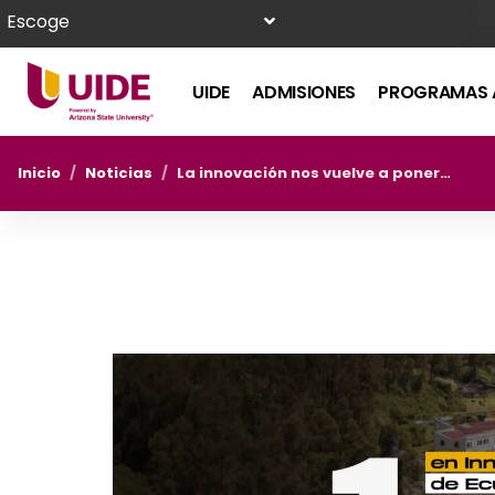
Escoge
UIDE
ADMISIONES
PROGRAMAS 
Inicio
/
Noticias
/
La innovación nos vuelve a poner en la cima de Ecuador y el mundo, según WURI 2026