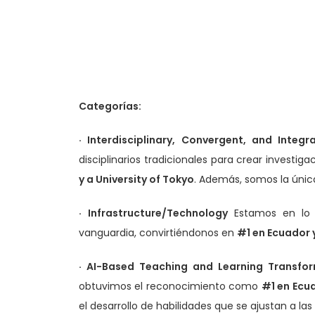
Categorías:
· Interdisciplinary, Convergent, and Inte
disciplinarios tradicionales para crear investiga
y a University of Tokyo
. Además, somos la única
·
Infrastructure/Technology
Estamos en lo m
vanguardia, convirtiéndonos en
#1 en Ecuador y
· AI-Based Teaching and Learning Transfo
obtuvimos el reconocimiento como
#1 en Ecua
el desarrollo de habilidades que se ajustan a la