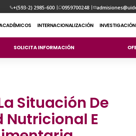
|
|
+(593-2) 2985-600
0959700248
admisiones@uid
ACADÉMICOS
INTERNACIONALIZACIÓN
INVESTIGACIÓN
SOLICITA INFORMACIÓN
OF
La Situación De
 Nutricional E
limentaria