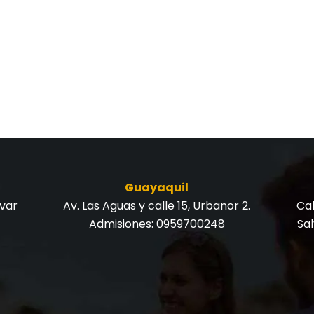
Guayaquil
ívar
Av. Las Aguas y calle 15, Urbanor 2.
Cal
Admisiones:
0959700248
Sa