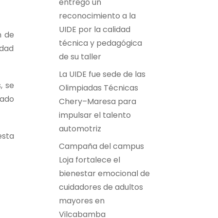
entregó un
reconocimiento a la
UIDE por la calidad
n de
técnica y pedagógica
idad
de su taller
La UIDE fue sede de las
, se
Olimpiadas Técnicas
tado
Chery–Maresa para
impulsar el talento
automotriz
esta
Campaña del campus
Loja fortalece el
bienestar emocional de
cuidadores de adultos
mayores en
Vilcabamba