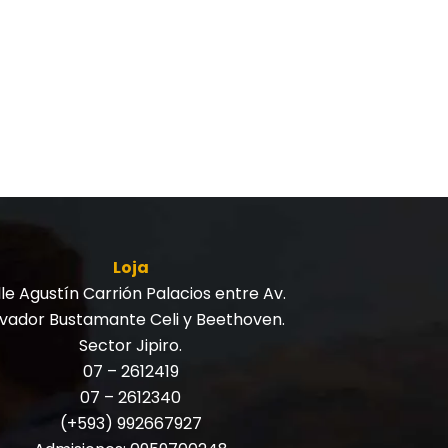
Loja
le Agustín Carrión Palacios entre Av.
lvador Bustamante Celi y Beethoven.
Sector Jipiro.
07 – 2612419
07 – 2612340
(+593) 992667927