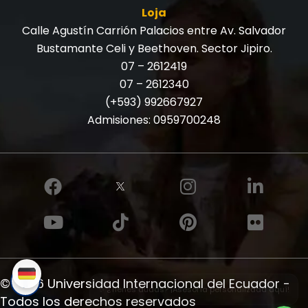
Loja
Calle Agustín Carrión Palacios entre Av. Salvador
Bustamante Celi y Beethoven. Sector Jipiro.
07 – 2612419
07 – 2612340
(+593) 992667927
Admisiones:
0959700248
© 2026 Universidad Internacional del Ecuador -
✨ ¿Tienes dudas? ¡Asesoría personalizada aquí!
Todos los derechos reservados