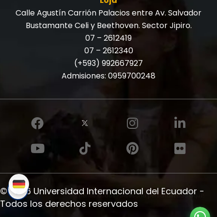
Loja
Calle Agustín Carrión Palacios entre Av. Salvador
Bustamante Celi y Beethoven. Sector Jipiro.
07 – 2612419
07 – 2612340
(+593) 992667927
Admisiones:
0959700248
© 2026 Universidad Internacional del Ecuador -
✨ ¿Tienes dudas? ¡Asesoría personalizada aquí!
Todos los derechos reservados