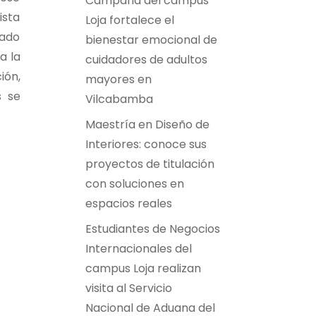
Campaña del campus
ista
Loja fortalece el
zado
bienestar emocional de
a la
cuidadores de adultos
ión,
mayores en
s se
Vilcabamba
Maestría en Diseño de
Interiores: conoce sus
proyectos de titulación
con soluciones en
espacios reales
Estudiantes de Negocios
Internacionales del
campus Loja realizan
visita al Servicio
Nacional de Aduana del