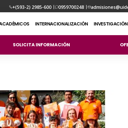
|
|
+(593-2) 2985-600
0959700248
admisiones@uid
ACADÉMICOS
INTERNACIONALIZACIÓN
INVESTIGACIÓN
SOLICITA INFORMACIÓN
OF