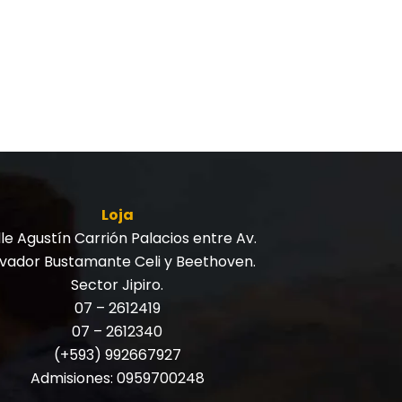
Loja
le Agustín Carrión Palacios entre Av.
lvador Bustamante Celi y Beethoven.
Sector Jipiro.
07 – 2612419
07 – 2612340
(+593) 992667927
Admisiones:
0959700248