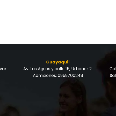
Guayaquil
ívar
Av. Las Aguas y calle 15, Urbanor 2.
Cal
Admisiones:
0959700248
Sa