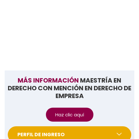
Docentes Internacionales
Docentes internacionales
con
experiencia
práctica global
que ofrecen una
formación
estratégica y alineada al mundo real
.
MÁS INFORMACIÓN
MAESTRÍA EN
DERECHO CON MENCIÓN EN DERECHO DE
EMPRESA
Haz clic aquí
PERFIL DE INGRESO