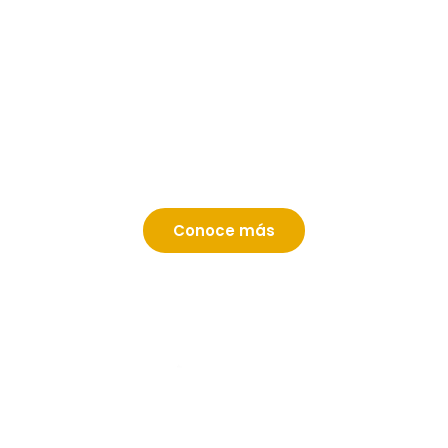
EIG - Escuela Internacional de Gerencia
La
EIG de España
es un partner clave de la
UIDE,
con más de 30 años de experiencia
formando profesionales en entornos reales
de negocios.
Conoce más