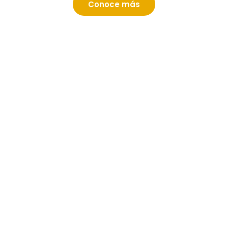
Conoce más
International Experience
En este viaje formativo vive una
experiencia
internacional
para potenciar tus
competencias globales.