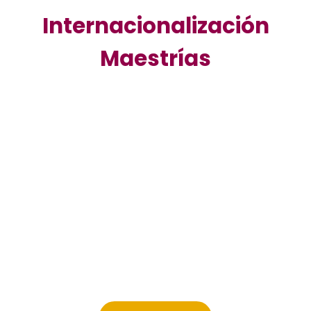
Internacionalización
Maestrías
Segunda Titulación EIG - España
Nuestras
maestrías
cuentan con una
segunda titulación
con
EIG de España
,
válida en la
Unión Europea
.