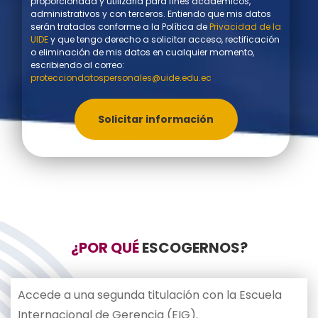
proporcionada y utilizarla para fines académicos,
administrativos y con terceros. Entiendo que mis datos
serán tratados conforme a la Política de
Privacidad de la
UIDE
y que tengo derecho a solicitar acceso, rectificación
o eliminación de mis datos en cualquier momento,
escribiendo al correo:
protecciondatospersonales@uide.edu.ec
Solicitar información
¿POR QUÉ
ESCOGERNOS?
Accede a una segunda titulación con la Escuela
Internacional de Gerencia (EIG).