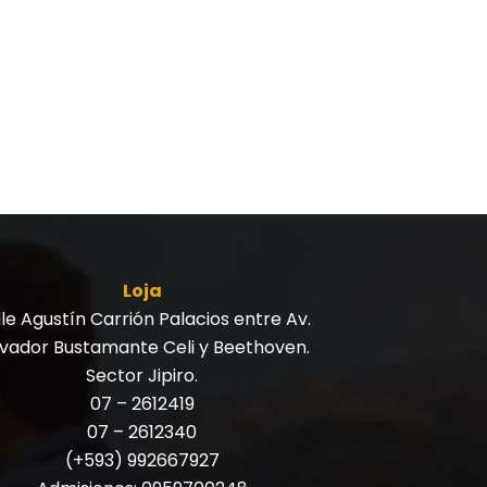
Loja
le Agustín Carrión Palacios entre Av.
lvador Bustamante Celi y Beethoven.
Sector Jipiro.
07 – 2612419
07 – 2612340
(+593) 992667927