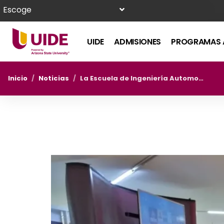
Escoge
UIDE
ADMISIONES
PROGRAMAS 
Inicio
/
Noticias
/
La Escuela de Ingeniería Automotriz de la UIDE presente en el Congreso Vocacional BuildYouUp 2020