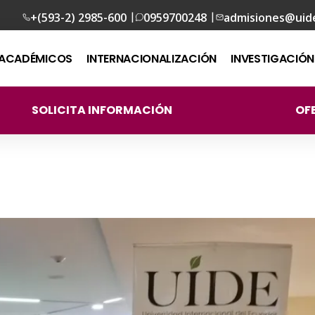
|
|
+(593-2) 2985-600
0959700248
admisiones@uid
ACADÉMICOS
INTERNACIONALIZACIÓN
INVESTIGACIÓN
SOLICITA INFORMACIÓN
OF