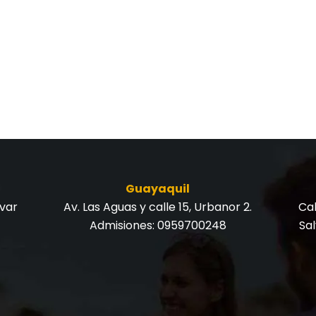
Guayaquil
ívar
Av. Las Aguas y calle 15, Urbanor 2.
Cal
Admisiones:
0959700248
Sa