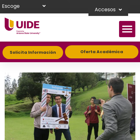
Escoge
Accesos
Oferta Académica
Solicita Información