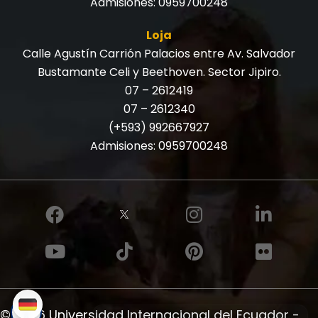
Admisiones:
0959700248
Loja
Calle Agustín Carrión Palacios entre Av. Salvador
Bustamante Celi y Beethoven. Sector Jipiro.
07 – 2612419
07 – 2612340
(+593) 992667927
Admisiones:
0959700248
© 2026 Universidad Internacional del Ecuador -