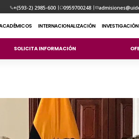
|
|
+(593-2) 2985-600
0959700248
admisiones@uid
ACADÉMICOS
INTERNACIONALIZACIÓN
INVESTIGACIÓN
SOLICITA INFORMACIÓN
OF