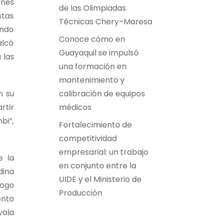
ones
de las Olimpiadas
stas
Técnicas Chery–Maresa
endo
Conoce cómo en
alcó
Guayaquil se impulsó
 las
una formación en
mantenimiento y
calibración de equipos
n su
médicos
rtir
bi”,
Fortalecimiento de
competitividad
empresarial: un trabajo
e la
en conjunto entre la
dina
UIDE y el Ministerio de
logo
Producción
ento
yala