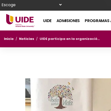
Escoge
UIDE
ADMISIONES
PROGRAMAS 
Inicio
/
Noticias
/
UIDE participa en la organización de la Conmemoración de 20 años de Paz entre Ecuador y Perú.