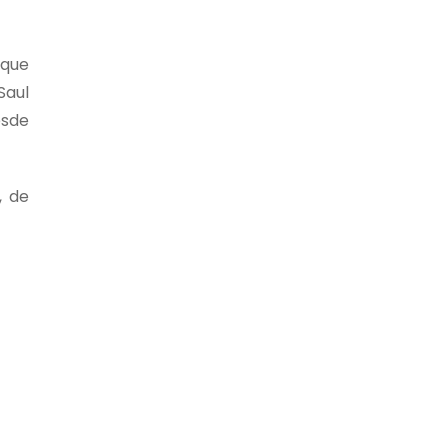
 que
Saul
esde
, de