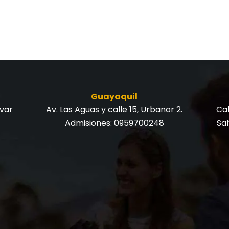
Guayaquil
ívar
Av. Las Aguas y calle 15, Urbanor 2.
Cal
Admisiones:
0959700248
Sa