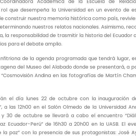
, Coordinadora Académica de la Escuela de Relaci
l rol que desempeña la Universidad en un evento de e
 de construir nuestra memoria histórica como país, revivi
eterminando nuestros relatos nacionales. Asimismo, rec
 la responsabilidad de trasmitir la historia del Ecuador a
os para el debate amplio.
nfitriona de la agenda programada que tendrá lugar, e
tagena del Museo del Alabado donde se presentará, a pa
ca “Cosmovisión Andina en las fotografías de Martín Cham
rán el día lunes 22 de octubre con la inauguración d
”, a las 12h00 en el Salón Olmedo de la Universidad An
9 y 30 de octubre se llevará a cabo el encuentro “Diá
az Ecuador-Perú” de 16h30 a 20h00 en la UASB. El ev
e la paz” con la presencia de sus protagonistas: José A