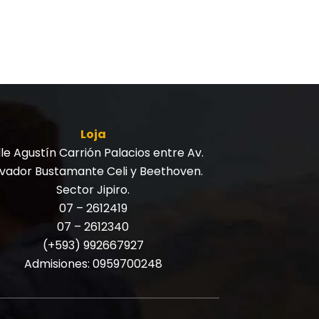
Loja
le Agustín Carrión Palacios entre Av.
lvador Bustamante Celi y Beethoven.
Sector Jipiro.
07 – 2612419
07 – 2612340
(+593) 992667927
Admisiones:
0959700248