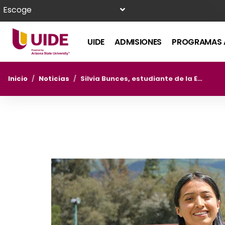
Escoge
UIDE
ADMISIONES
PROGRAMAS 
Inicio
/
Noticias
/
Silvia Bunces, estudiante de la Escuela de Gastronomía, gana Campeonato Nacional Universitario en Levantamiento de Pesas