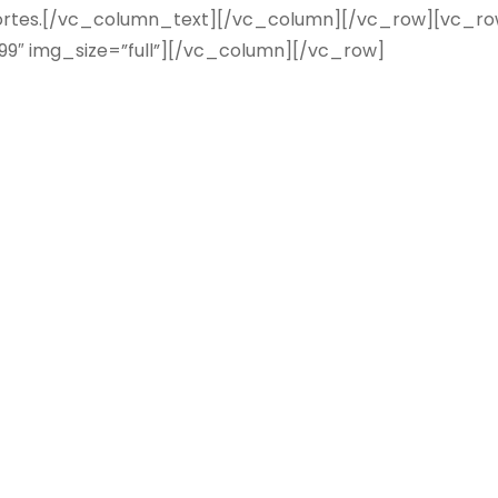
eportes.[/vc_column_text][/vc_column][/vc_row][vc_ro
9″ img_size=”full”][/vc_column][/vc_row]