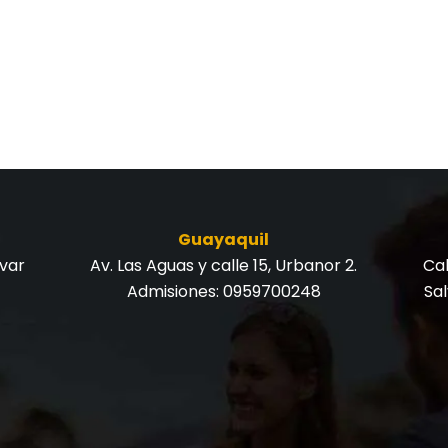
Guayaquil
ívar
Av. Las Aguas y calle 15, Urbanor 2.
Cal
Admisiones:
0959700248
Sa