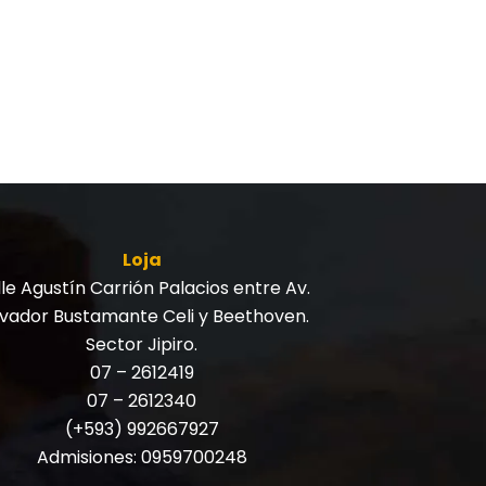
Loja
le Agustín Carrión Palacios entre Av.
lvador Bustamante Celi y Beethoven.
Sector Jipiro.
07 – 2612419
07 – 2612340
(+593) 992667927
Admisiones:
0959700248