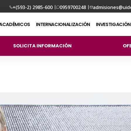
|
|
+(593-2) 2985-600
0959700248
admisiones@uid
ACADÉMICOS
INTERNACIONALIZACIÓN
INVESTIGACIÓN
SOLICITA INFORMACIÓN
OF