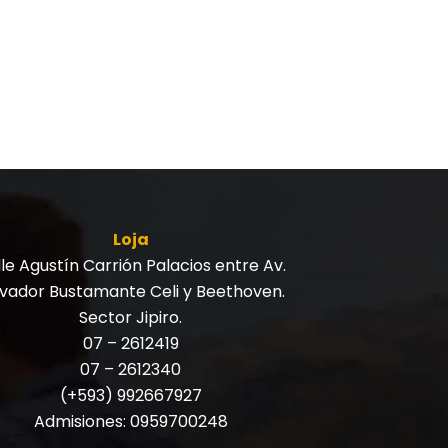
Loja
le Agustín Carrión Palacios entre Av.
lvador Bustamante Celi y Beethoven.
Sector Jipiro.
07 – 2612419
07 – 2612340
(+593) 992667927
Admisiones:
0959700248