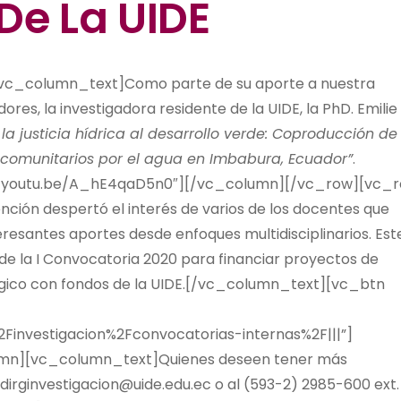
De La UIDE
c_column_text]Como parte de su aporte a nuestra
res, la investigadora residente de la UIDE, la PhD. Emilie
la justicia hídrica al desarrollo verde: Coproducción de
 comunitarios por el agua en Imbabura, Ecuador”
.
://youtu.be/A_hE4qaD5n0″][/vc_column][/vc_row][vc_
ión despertó el interés de varios de los docentes que
teresantes aportes desde enfoques multidisciplinarios. Est
de la I Convocatoria 2020 para financiar proyectos de
ológico con fondos de la UIDE.[/vc_column_text][vc_btn
Finvestigacion%2Fconvocatorias-internas%2F|||”]
mn][vc_column_text]Quienes deseen tener más
dirginvestigacion@uide.edu.ec
o al (593-2) 2985-600 ext.