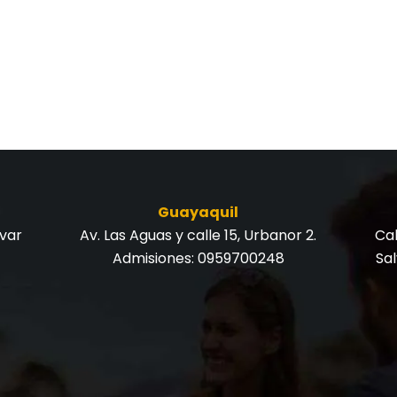
Guayaquil
ívar
Av. Las Aguas y calle 15, Urbanor 2.
Cal
Admisiones:
0959700248
Sa