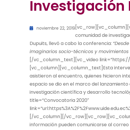
Investigación 
[vc_row][vc_column][v
noviembre 22, 2019
comunidad de investigado
Dupuits, llevó a cabo la conferencia:
“Desde 
imaginarios socio-técnicos y movimientos
[/vc_column_text][vc_video link=”https
[vc_column][vc_column_text]Esta intervenc
asistieron al encuentro, quienes hicieron in
espacio se dio en el marco del lanzamiento 
investigación científica y desarrollo tecn
title=”Convocatoria 2020″
link=”url:https%3A%2F%2Fwww.uide.edu.ec%2
[/vc_column][/vc_row][vc_row][vc_colu
información pueden comunicarse al correo