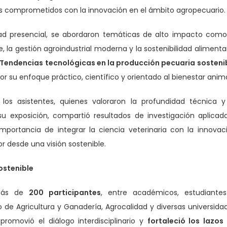
les comprometidos con la innovación en el ámbito agropecuario.
dad presencial, se abordaron temáticas de alto impacto como
 la gestión agroindustrial moderna y la sostenibilidad alimentar
Tendencias tecnológicas en la producción pecuaria sosteni
r su enfoque práctico, científico y orientado al bienestar anima
 los asistentes, quienes valoraron la profundidad técnica y
su exposición, compartió resultados de investigación aplicad
portancia de integrar la ciencia veterinaria con la innovac
or desde una visión sostenible.
ostenible
 más de
200 participantes
, entre académicos, estudiante
 de Agricultura y Ganadería, Agrocalidad y diversas universida
promovió el diálogo interdisciplinario y
fortaleció los lazos