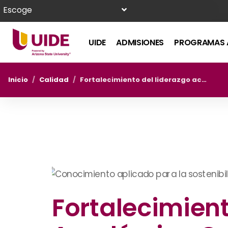
Escoge
UIDE
ADMISIONES
PROGRAMAS 
Inicio
/
Calidad
/
Fortalecimiento del liderazgo académico con la participación del Dr. Jorge Espinoza en el VI Congreso Internacional de Producción Pecuaria y Agroindustrial ESPOCH 2025
Fortalecimient