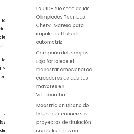
La UIDE fue sede de las
Olimpiadas Técnicas
 la
Chery–Maresa para
ia.
impulsar el talento
ble
automotriz
l.
Campaña del campus
 la
Loja fortalece el
a y
bienestar emocional de
ión
cuidadores de adultos
mayores en
Vilcabamba
Maestría en Diseño de
Interiores: conoce sus
s y
proyectos de titulación
des
con soluciones en
 de