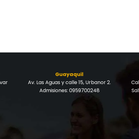
Guayaquil
ívar
Av. Las Aguas y calle 15, Urbanor 2.
Cal
Admisiones:
0959700248
Sa