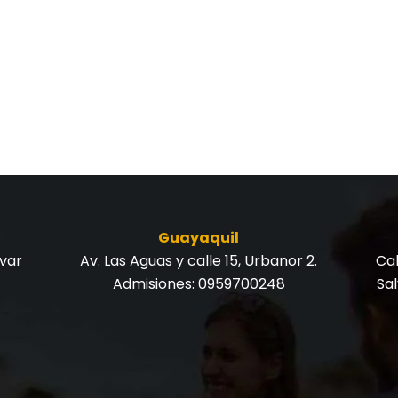
Guayaquil
ívar
Av. Las Aguas y calle 15, Urbanor 2.
Cal
Admisiones:
0959700248
Sa