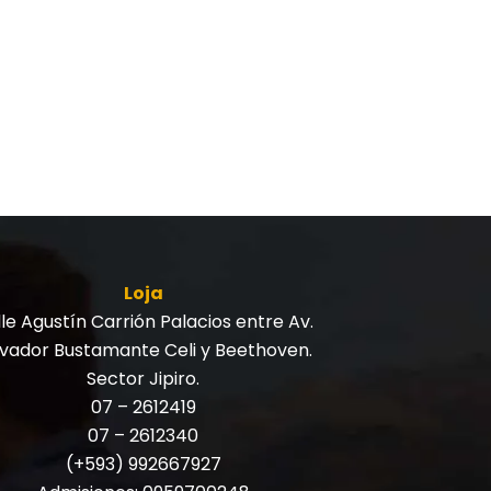
Loja
le Agustín Carrión Palacios entre Av.
lvador Bustamante Celi y Beethoven.
Sector Jipiro.
07 – 2612419
07 – 2612340
(+593) 992667927