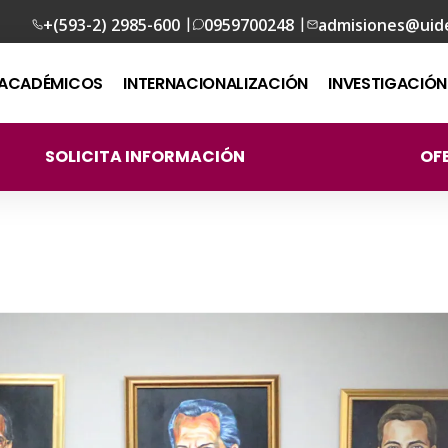
|
|
+(593-2) 2985-600
0959700248
admisiones@uid
ACADÉMICOS
INTERNACIONALIZACIÓN
INVESTIGACIÓN
SOLICITA INFORMACIÓN
OF