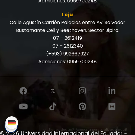
Admisiones:
0959700248
Loja
Calle Agustín Carrión Palacios entre Av. Salvador
Bustamante Celi y Beethoven. Sector Jipiro.
07 – 2612419
07 – 2612340
(+593) 992667927
Admisiones:
0959700248
✨ ¿Tienes dudas? ¡Asesoría personalizada aquí!
© 2026 Universidad Internacional del Ecuador -