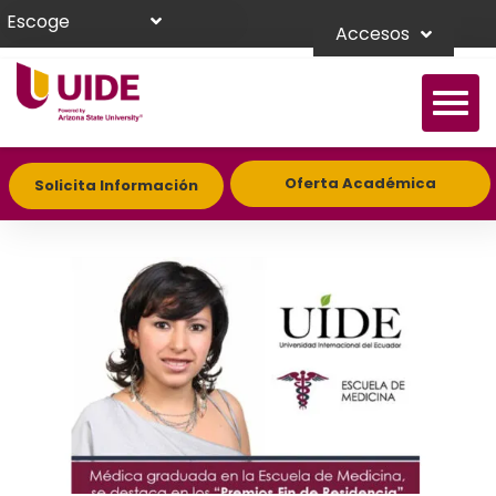
Escoge
Accesos
Oferta Académica
Solicita Información