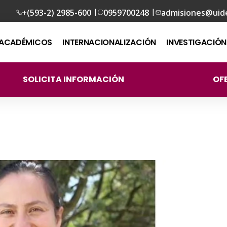
|
|
+(593-2) 2985-600
0959700248
admisiones@uid
ACADÉMICOS
INTERNACIONALIZACIÓN
INVESTIGACIÓN
SOLICITA INFORMACIÓN
OF