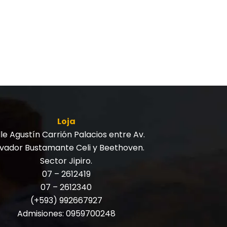
Loja
le Agustín Carrión Palacios entre Av.
lvador Bustamante Celi y Beethoven.
Sector Jipiro.
07 – 2612419
07 – 2612340
(+593) 992667927
Admisiones:
0959700248