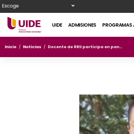
Escoge
UIDE
ADMISIONES
PROGRAMAS 
Inicio
/
Noticias
/
Docente de RRII participa en panel organizado por el Programa Rethinking Food Security de World Learning.