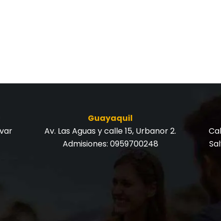
Guayaquil
ívar
Av. Las Aguas y calle 15, Urbanor 2.
Cal
Admisiones:
0959700248
Sa