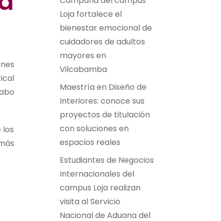
ld
Campaña del campus
Loja fortalece el
bienestar emocional de
cuidadores de adultos
mayores en
ones
Vilcabamba
ical
Maestría en Diseño de
cabo
Interiores: conoce sus
proyectos de titulación
con soluciones en
 los
espacios reales
emás
Estudiantes de Negocios
Internacionales del
campus Loja realizan
visita al Servicio
Nacional de Aduana del