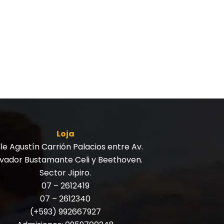
Loja
le Agustín Carrión Palacios entre Av.
lvador Bustamante Celi y Beethoven.
Sector Jipiro.
07 – 2612419
07 – 2612340
(+593) 992667927