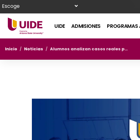
Escoge
UIDE
ADMISIONES
PROGRAMAS 
Inicio
/
Noticias
/
Alumnos analizan casos reales para acercarse al día a día de su profesión