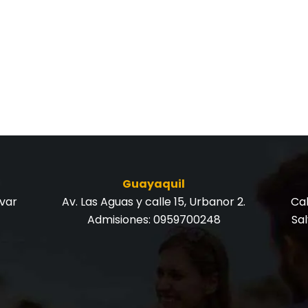
Guayaquil
ívar
Av. Las Aguas y calle 15, Urbanor 2.
Cal
Admisiones:
0959700248
Sa