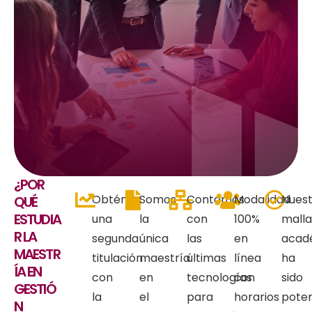
¿POR
Obtén
Somos
Contamos
Modalidad
Nues
QUÉ
ESTUDIA
una
la
con
100%
mall
R LA
segunda
única
las
en
acad
MAESTR
titulación
maestría
últimas
línea
ha
ÍA EN
con
en
tecnologías
con
sido
GESTIÓ
la
el
para
horarios
pote
N