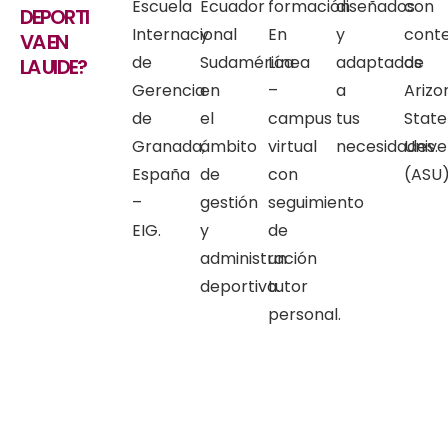
Escuela
Ecuador
formación
diseñados
con
DEPORTI
Internacional
y
En
y
cont
VA EN
de
Sudamérica
Línea
adaptados
de
LA UIDE?
Gerencia
en
–
a
Arizo
de
el
campus
tus
State
Granada,
ámbito
virtual
necesidades.
Unive
España
de
con
(ASU)
–
gestión
seguimiento
EIG.
y
de
administración
un
deportiva.
tutor
personal.